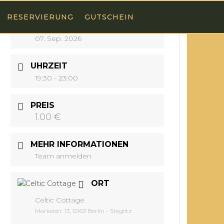
RESERVIERUNG
GUTSCHEIN
DATUM
07. Sep. 2026
UHRZEIT
19:30 - 23:00
PREIS
1.00 €
MEHR INFORMATIONEN
Team anmelden
ORT
Celtic Cottage
Markelstr. 13, 12163 Berlin - Steglitz