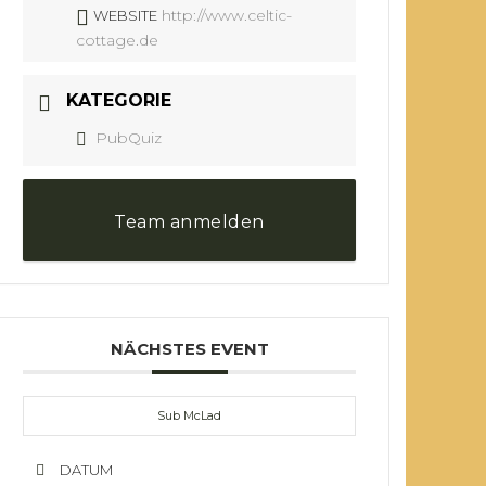
http://www.celtic-
WEBSITE
cottage.de
KATEGORIE
PubQuiz
Team anmelden
NÄCHSTES EVENT
Sub McLad
DATUM