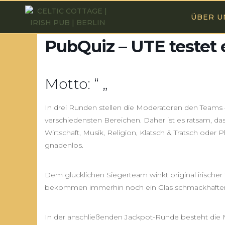
ÜBER U
PubQuiz – UTE testet
Motto: “ „
In drei Runden stellen die Moderatoren den Teams
verschiedensten Bereichen. Daher ist es ratsam, da
Wirtschaft, Musik, Religion, Klatsch & Tratsch oder
gnadenlos.
Dem glücklichen Siegerteam winkt original irischer 
bekommen immerhin noch ein Glas schmackhafter sa
In der anschließenden Jackpot-Runde besteht die M