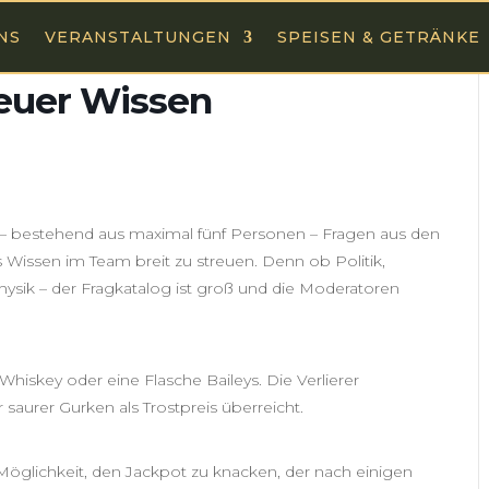
NS
VERANSTALTUNGEN
SPEISEN & GETRÄNKE
 euer Wissen
 – bestehend aus maximal fünf Personen – Fragen aus den
s Wissen im Team breit zu streuen. Denn ob Politik,
 Physik – der Fragkatalog ist groß und die Moderatoren
Whiskey oder eine Flasche Baileys. Die Verlierer
urer Gurken als Trostpreis überreicht.
öglichkeit, den Jackpot zu knacken, der nach einigen