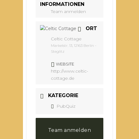
INFORMATIONEN
Team anmelden
ORT
Celtic Cottage
Markelstr. 13, 12163 Berlin -
Steglitz
WEBSITE
http://www.celtic-
cottage.de
KATEGORIE
PubQuiz
Team anmelden