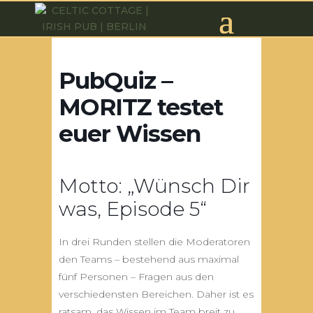
PubQuiz –
MORITZ testet
euer Wissen
Motto: „Wünsch Dir
was, Episode 5“
In drei Runden stellen die Moderatoren
den Teams – bestehend aus maximal
fünf Personen – Fragen aus den
verschiedensten Bereichen. Daher ist es
ratsam, das Wissen im Team breit zu