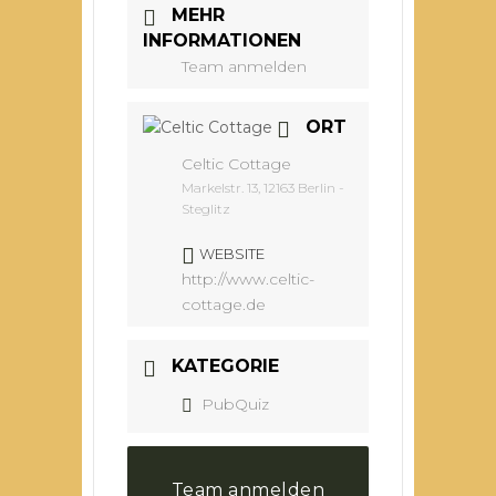
MEHR
INFORMATIONEN
Team anmelden
ORT
Celtic Cottage
Markelstr. 13, 12163 Berlin -
Steglitz
WEBSITE
http://www.celtic-
cottage.de
KATEGORIE
PubQuiz
Team anmelden