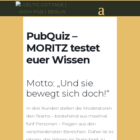
PubQuiz –
MORITZ testet
euer Wissen
Motto: „Und sie
bewegt sich doch!“
In drei Runden stellen die Moderatoren
den Teams – bestehend aus maximal
fünf Personen – Fragen aus den
verschiedensten Bereichen. Daher ist es
ratsam, das Wissen im Team breit zu