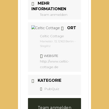
MEHR
INFORMATIONEN
Team anmelden
ORT
Celtic Cottage
Markelstr. 13, 12163 Berlin -
Steglitz
WEBSITE
http://www.celtic-
cottage.de
KATEGORIE
PubQuiz
Team anmelden