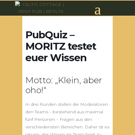
PubQuiz –
MORITZ testet
euer Wissen
Motto: „Klein, aber
oho!“
In drei Runden stellen die Moderatoren
den Teams – bestehend aus maximal
fünf Personen – Fragen aus den
verschiedensten Bereichen. Daher ist es
ratsam, das Wissen im Team breit zu