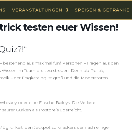
NS
VERANSTALTUNGEN
SPEISEN & GETRÄNKE
trick testen euer Wissen!
Quiz?!“
 – bestehend aus maximal fünf Personen – Fragen aus den
s Wissen im Team breit zu streuen. Denn ob Politik,
 Physik – der Fragkatalog ist groß und die Moderatoren
Whiskey oder eine Flasche Baileys. Die Verlierer
urer Gurken als Trostpreis überreicht.
öglichkeit, den Jackpot zu knacken, der nach einigen