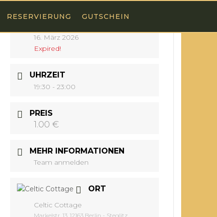
RESERVIERUNG
GUTSCHEIN
DATUM
16. März 2026
Expired!
UHRZEIT
19:30 - 23:00
PREIS
1.00 €
MEHR INFORMATIONEN
Team anmelden
ORT
Celtic Cottage
Markelstr. 13, 12163 Berlin - Steglitz