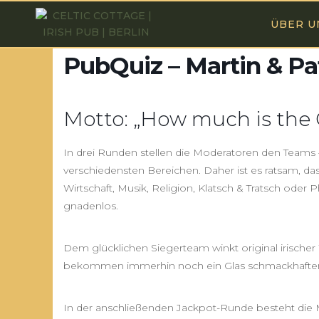
ÜBER U
PubQuiz – Martin & Pa
Motto: „How much is the 
In drei Runden stellen die Moderatoren den Teams
verschiedensten Bereichen. Daher ist es ratsam, da
Wirtschaft, Musik, Religion, Klatsch & Tratsch oder
gnadenlos.
Dem glücklichen Siegerteam winkt original irischer 
bekommen immerhin noch ein Glas schmackhafter sa
In der anschließenden Jackpot-Runde besteht die M