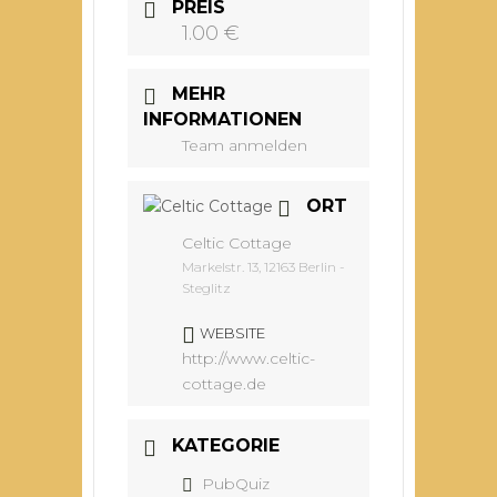
PREIS
1.00 €
MEHR
INFORMATIONEN
Team anmelden
ORT
Celtic Cottage
Markelstr. 13, 12163 Berlin -
Steglitz
WEBSITE
http://www.celtic-
cottage.de
KATEGORIE
PubQuiz