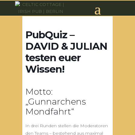
PubQuiz –
DAVID & JULIAN
testen euer
Wissen!
Motto:
„Gunnarchens
Mondfahrt“
In drei Runden stellen die Moderatoren
den Teams – bestehend aus maximal