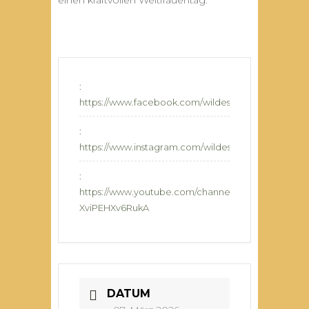
einen kraftvollen Weltfrauentag.
:
https://www.facebook.com/wildesherzmusik/
:
https://www.instagram.com/wildesherzmusik/
:
https://www.youtube.com/channel/UCrXuvUrr1-
XviPEHXv6RukA
DATUM