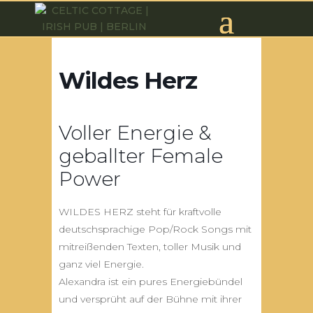
Wildes Herz
Voller Energie &
geballter Female
Power
WILDES HERZ steht für kraftvolle
deutschsprachige Pop/Rock Songs mit
mitreißenden Texten, toller Musik und
ganz viel Energie.
Alexandra ist ein pures Energiebündel
und versprüht auf der Bühne mit ihrer