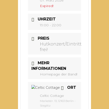
07. März 2026
Expired!
UHRZEIT
19:00 - 22:00
PREIS
Hutkonzert/Eintritt
frei!
MEHR
INFORMATIONEN
Homepage der Band!
ORT
Celtic Cottage
Markelstr. 13, 12163 Berlin -
Steglitz