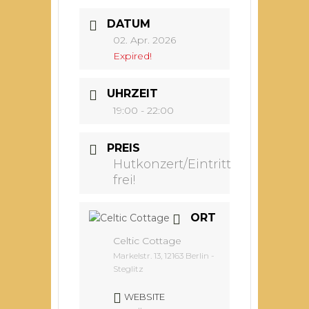
DATUM
02. Apr. 2026
Expired!
UHRZEIT
19:00 - 22:00
PREIS
Hutkonzert/Eintritt
frei!
ORT
Celtic Cottage
Markelstr. 13, 12163 Berlin -
Steglitz
WEBSITE