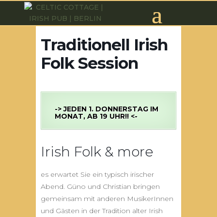
Traditionell Irish
Folk Session
->
JEDEN 1. DONNERSTAG IM
MONAT, AB 19 UHR!! <-
Irish Folk & more
es erwartet Sie ein typisch irischer
Abend. Güno und Christian bringen
gemeinsam mit anderen MusikerInnen
und Gästen in der Tradition alter Irish