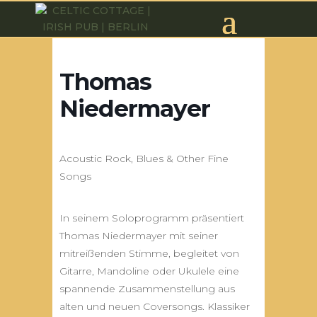
Thomas
Niedermayer
Acoustic Rock, Blues & Other Fine
Songs
In seinem Soloprogramm präsentiert
Thomas Niedermayer mit seiner
mitreißenden Stimme, begleitet von
Gitarre, Mandoline oder Ukulele eine
spannende Zusammenstellung aus
alten und neuen Coversongs. Klassiker