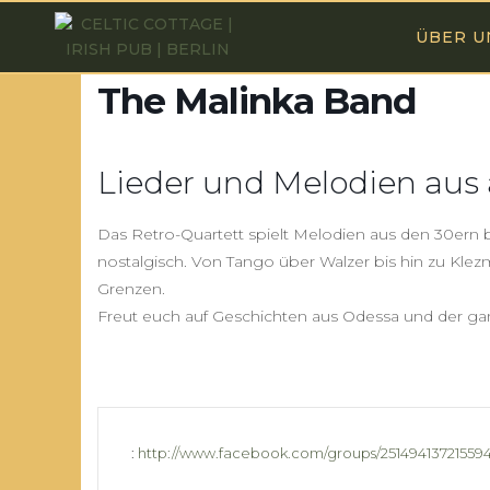
ÜBER U
The Malinka Band
Lieder und Melodien aus a
Das Retro-Quartett spielt Melodien aus den 30ern bis 
nostalgisch. Von Tango über Walzer bis hin zu Klez
Grenzen.
Freut euch auf Geschichten aus Odessa und der ga
:
http://www.facebook.com/groups/251494137215594