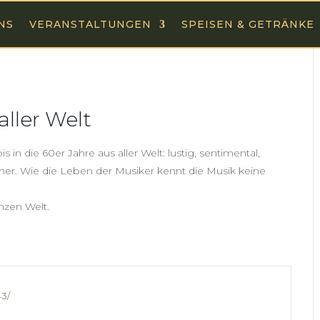
NS
VERANSTALTUNGEN
SPEISEN & GETRÄNKE
ller Welt
in die 60er Jahre aus aller Welt: lustig, sentimental,
mer. Wie die Leben der Musiker kennt die Musik keine
nzen Welt.
3/