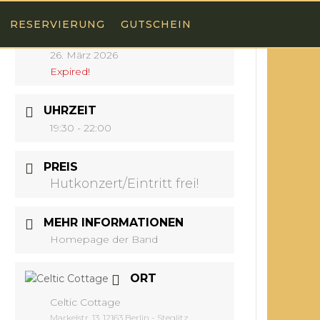
RESERVIERUNG
GUTSCHEIN
DATUM
26. März 2026
Expired!
UHRZEIT
19:30 - 22:00
PREIS
Hutkonzert/Eintritt frei!
MEHR INFORMATIONEN
Homepage der Band
ORT
Celtic Cottage
Markelstr. 13, 12163 Berlin - Steglitz