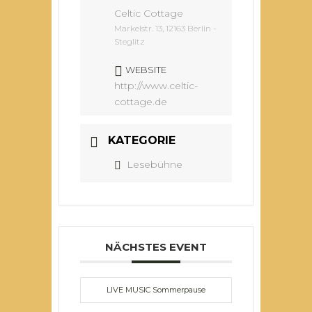
Celtic Cottage
Markelstr. 13, 12163 Berlin -
Steglitz
WEBSITE
http://www.celtic-
cottage.de
KATEGORIE
Lesebühne
NÄCHSTES EVENT
LIVE MUSIC Sommerpause