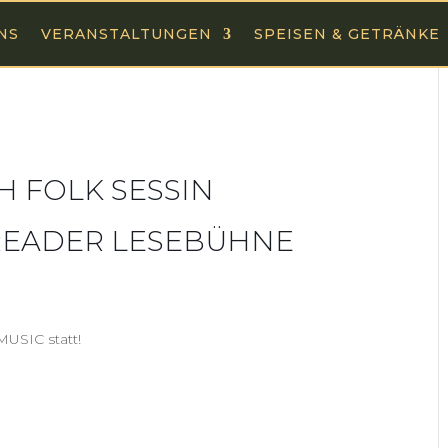
NS
VERANSTALTUNGEN
SPEISEN & GETRÄNKE
ISH FOLK SESSIN
SY READER LESEBÜHNE
MUSIC statt!