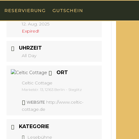
RESERVIERUNG
GUTSCHEIN
DATUM
12. Aug. 2025
Expired!
UHRZEIT
All Day
ORT
Celtic Cottage
Markelstr. 13, 12163 Berlin - Steglitz
http://www.celtic-
WEBSITE
cottage.de
KATEGORIE
Lesebühne