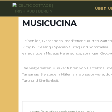
ÜBER U
MUSICUCINA
Leinen los, Gläser hoch, mediterrane Küsten warte
Zirngibl (Gesang / Spanish Guitar) und Sommelier Fr
einzigartigen Mix aus Hafensongs, sonnigen Groove
Die vielgereisten Musiker führen von Barcelona über
Tansanias. Sie steuern Häfen an, wo savoir-vivre, d
Tanz und Sinnlichkeit.
:
https://www.facebook.com/MusiCucina