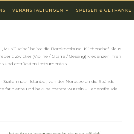
NS
VERANSTALTUNGEN
SPEISEN & GETRÄNKE
n. „MusiCucina“ heisst die Bordkombüse. Küchenchef Klaus
édéric Zwicker (Violine / Gitarre / Gesang) kredenzen ihren
s und entrückten Instrumentals.
 Sizilien nach Istanbul, von der Nordsee an die Strände
olce far niente und hakuna matata wurzeln – Lebensfreude,
:
https://www.instagram.com/musicucina_official/