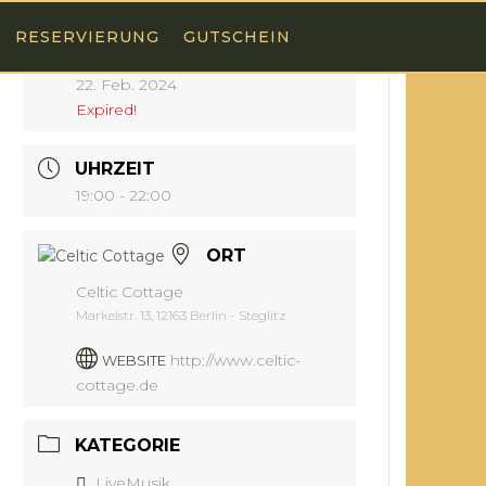
RESERVIERUNG
GUTSCHEIN
DATUM
22. Feb. 2024
Expired!
UHRZEIT
19:00 - 22:00
ORT
Celtic Cottage
Markelstr. 13, 12163 Berlin - Steglitz
http://www.celtic-
WEBSITE
cottage.de
KATEGORIE
LiveMusik