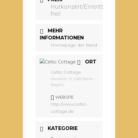
Hutkonzert/Eintritt
frei!
MEHR
INFORMATIONEN
Homepage der Band
ORT
Celtic Cottage
Markelstr. 13, 12163 Berlin -
Steglitz
WEBSITE
http://www.celtic-
cottage.de
KATEGORIE