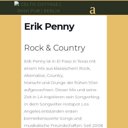
Erik Penny
Rock & Country
Erik Penny ist in El Paso in Texas mit
einem Mix aus klassischem Rock,
Alternative, Country,
Mariachi und Grunge der frühen 90er
aufgewachsen. Dieser Mix und seine
Zeit in LA inspirieren sein Songwriting.
In dem Songwriter-Hotspot Los
Angeles entstanden ersten
bemerkenswerte Songs und
musikalische Freundschaften. Seit 2008