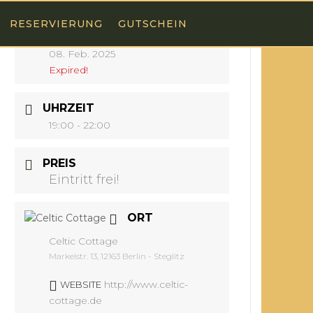
RESERVIERUNG
GUTSCHEIN
DATUM
08. Feb. 2025
Expired!
UHRZEIT
19:00 - 22:00
PREIS
Eintritt frei!
ORT
Celtic Cottage
Markelstr. 13, 12163 Berlin - Steglitz
http://www.celtic-
WEBSITE
cottage.de