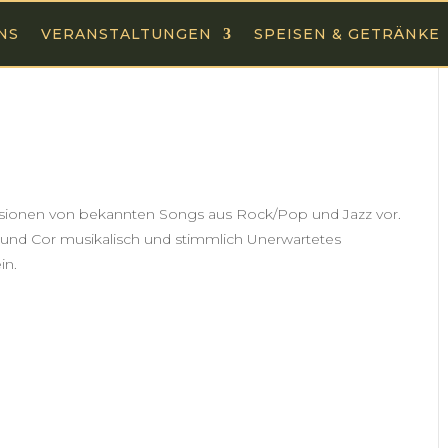
NS
VERANSTALTUNGEN
SPEISEN & GETRÄNKE
rsionen von bekannten Songs aus Rock/Pop und Jazz vor.
und Cor musikalisch und stimmlich Unerwartetes
in.