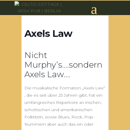
Axels Law
Nicht
Murphy’s….sondern
Axels Law….
Die musikalische Formation „Axels Law“
, die es seit über 25 Jahren gibt, hat ein
umfangreiches Repertoire an irischen,
schottischen und amerikanischen
Folktiteln, sowie Blues, Rock, Pop-
Nummern aber auch das ein oder