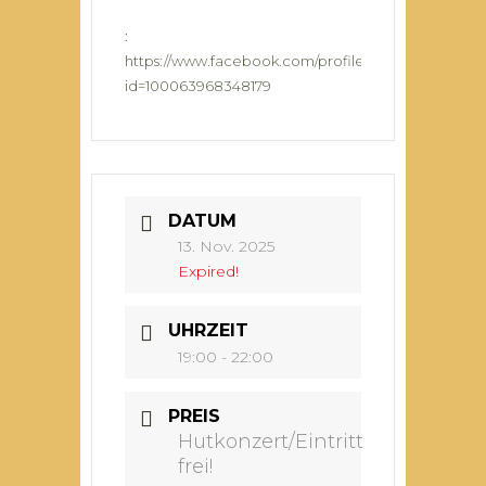
:
https://www.facebook.com/profile.php?
id=100063968348179
DATUM
13. Nov. 2025
Expired!
UHRZEIT
19:00 - 22:00
PREIS
Hutkonzert/Eintritt
frei!