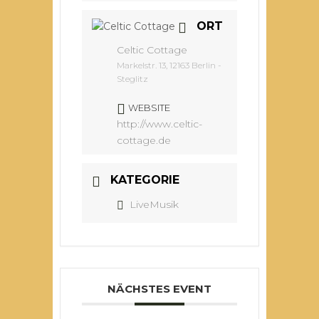
ORT
Celtic Cottage
Markelstr. 13, 12163 Berlin -
Steglitz
WEBSITE
http://www.celtic-
cottage.de
KATEGORIE
LiveMusik
NÄCHSTES EVENT